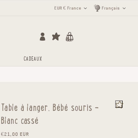
Pays/région
Langue
EUR € France
Français
Se connecter
Chariot
CADEAUX
Table à langer, Bébé souris -
Blanc cassé
Prix ​​habituel
€21,00 EUR