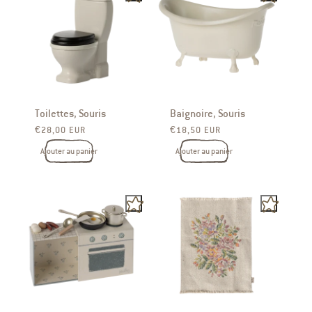
Toilettes, Souris
Baignoire, Souris
Prix ​​habituel
Prix ​​habituel
€28,00 EUR
€18,50 EUR
Ajouter au panier
Ajouter au panier