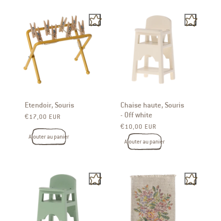
Etendoir, Souris
Chaise haute, Souris
- Off white
Prix ​​habituel
€17,00 EUR
Prix ​​habituel
€10,00 EUR
Ajouter au panier
Ajouter au panier