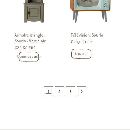
Armoire d'angle,
Télévision, Souris
Souris - Vert clair
Prix ​​habituel
€28,00 EUR
Prix ​​habituel
€26,50 EUR
M'avertir
Ajouter au panier
1
2
3