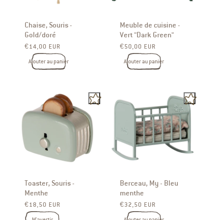
Chaise, Souris -
Meuble de cuisine -
Gold/doré
Vert "Dark Green"
Prix ​​habituel
Prix ​​habituel
€14,00 EUR
€50,00 EUR
Ajouter au panier
Ajouter au panier
Toaster, Souris -
Berceau, My - Bleu
Menthe
menthe
Prix ​​habituel
Prix ​​habituel
€18,50 EUR
€32,50 EUR
M'avertir
Ajouter au panier