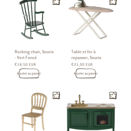
Rocking chair, Souris
Table et fer à
- Vert Foncé
repasser, Souris
Prix ​​habituel
Prix ​​habituel
€18,50 EUR
€21,00 EUR
Ajouter au panier
Ajouter au panier