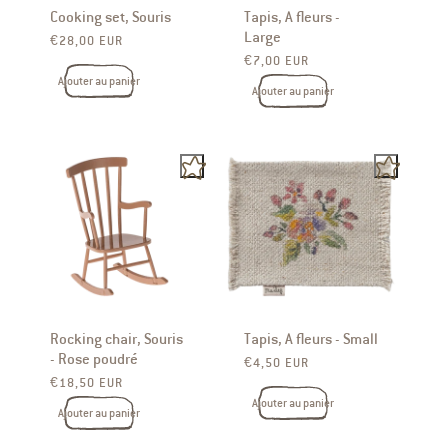
Cooking set, Souris
Tapis, A fleurs -
Large
Prix ​​habituel
€28,00 EUR
Prix ​​habituel
€7,00 EUR
Ajouter au panier
Ajouter au panier
Rocking chair, Souris
Tapis, A fleurs - Small
- Rose poudré
Prix ​​habituel
€4,50 EUR
Prix ​​habituel
€18,50 EUR
Ajouter au panier
Ajouter au panier