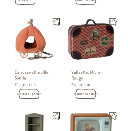
Carrosse citrouille,
Valisette, Micro -
Souris
Rouge
Prix ​​habituel
Prix ​​habituel
€52,00 EUR
€5,50 EUR
Ajouter au panier
Ajouter au panier