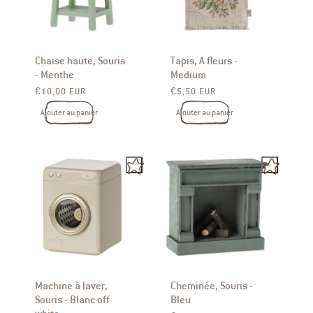
Chaise haute, Souris
Tapis, A fleurs -
- Menthe
Medium
Prix ​​habituel
Prix ​​habituel
€10,00 EUR
€5,50 EUR
Ajouter au panier
Ajouter au panier
Machine à laver,
Cheminée, Souris -
Souris - Blanc off
Bleu