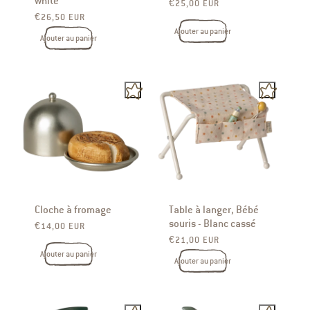
white
Prix ​​habituel
€25,00 EUR
Prix ​​habituel
€26,50 EUR
Ajouter au panier
Ajouter au panier
Cloche à fromage
Table à langer, Bébé
souris - Blanc cassé
Prix ​​habituel
€14,00 EUR
Prix ​​habituel
€21,00 EUR
Ajouter au panier
Ajouter au panier