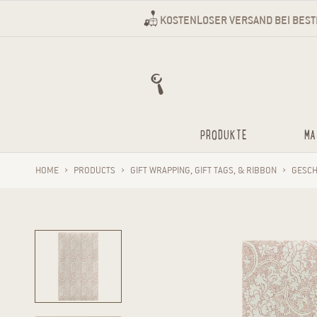
Direkt zum Inhalt
KOSTENLOSER VERSAND BEI BES
PRODUKTE
MA
HOME
›
PRODUCTS
›
GIFT WRAPPING, GIFT TAGS, & RIBBON
›
GESCH
Zu Produktinformationen springen