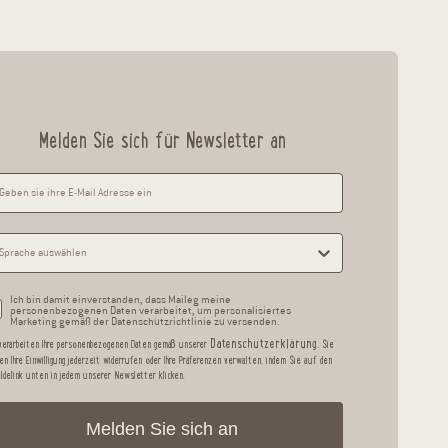
Melden Sie sich für Newsletter an
Ich bin damit einverstanden, dass Maileg meine
personenbezogenen Daten verarbeitet, um personalisiertes
Marketing gemäß der Datenschutzrichtlinie zu versenden.
Datenschutzerklärung.
verarbeiten Ihre personenbezogenen Daten gemäß unserer
Sie
en Ihre Einwilligung jederzeit widerrufen oder Ihre Präferenzen verwalten, indem Sie auf den
ldelink unten in jedem unserer Newsletter klicken.
Melden Sie sich an