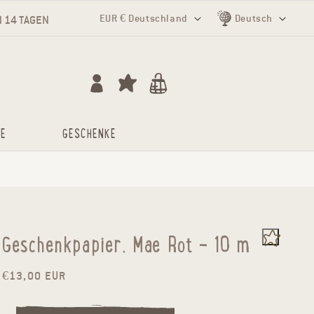
Land/Region
Sprache
EUR € Deutschland
Deutsch
 14 TAGEN
Einloggen
Warenkorb
ME
GESCHENKE
Geschenkpapier, Mae Rot - 10 m
Normaler Preis
€13,00 EUR