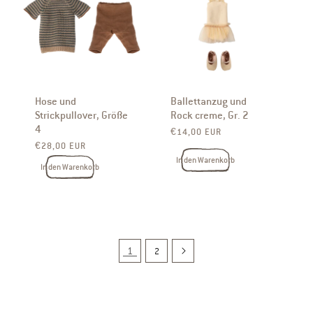
Hose und
Ballettanzug und
Strickpullover, Größe
Rock creme, Gr. 2
4
Normaler Preis
€14,00 EUR
Normaler Preis
€28,00 EUR
In den Warenkorb
In den Warenkorb
1
2