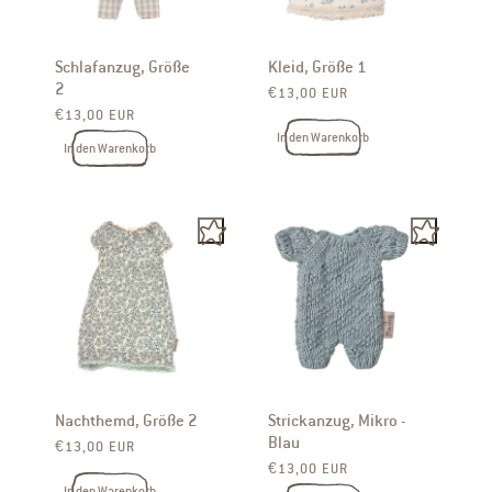
Schlafanzug, Größe
Kleid, Größe 1
2
Normaler Preis
€13,00 EUR
Normaler Preis
€13,00 EUR
In den Warenkorb
In den Warenkorb
Nachthemd, Größe 2
Strickanzug, Mikro -
Blau
Normaler Preis
€13,00 EUR
Normaler Preis
€13,00 EUR
In den Warenkorb