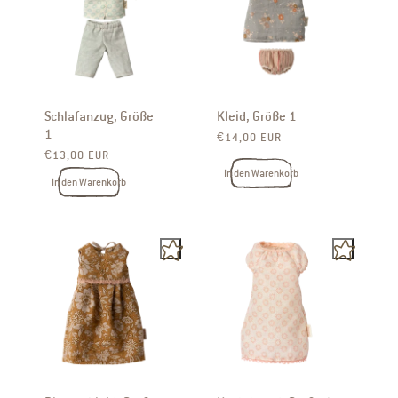
Schlafanzug, Größe
Kleid, Größe 1
1
Normaler Preis
€14,00 EUR
Normaler Preis
€13,00 EUR
In den Warenkorb
In den Warenkorb