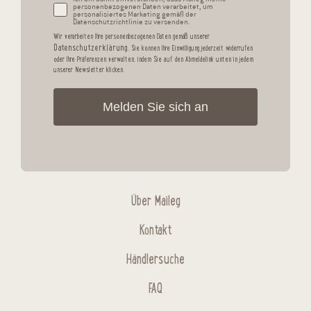
personenbezogenen Daten verarbeitet, um
personalisiertes Marketing gemäß der
Datenschutzrichtlinie zu versenden.
Wir verarbeiten Ihre personenbezogenen Daten gemäß unserer
Datenschutzerklärung.
Sie können Ihre Einwilligung jederzeit widerrufen
oder Ihre Präferenzen verwalten, indem Sie auf den Abmeldelink unten in jedem
unserer Newsletter klicken.
Melden Sie sich an
Über Maileg
Kontakt
Händlersuche
FAQ