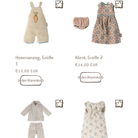
Hosenanzug, Größe
Kleid, Größe 2
1
Normaler Preis
€14,00 EUR
Normaler Preis
€13,00 EUR
In den Warenkorb
In den Warenkorb