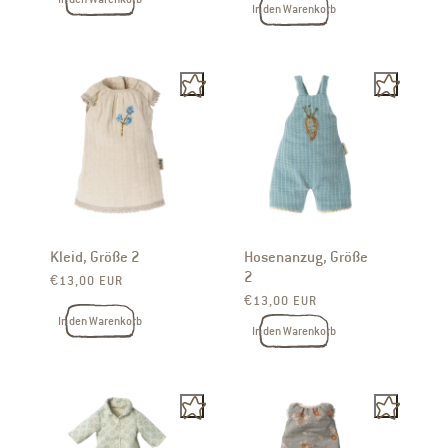
In den Warenkorb
Kleid, Größe 2
Hosenanzug, Größe
2
Normaler Preis
€13,00 EUR
Normaler Preis
€13,00 EUR
In den Warenkorb
In den Warenkorb