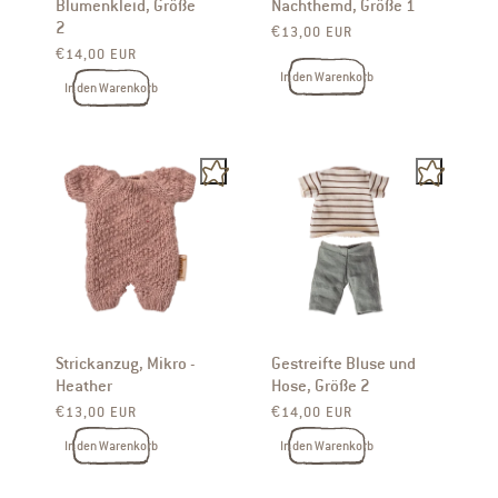
Blumenkleid, Größe
Nachthemd, Größe 1
2
Normaler Preis
€13,00 EUR
Normaler Preis
€14,00 EUR
In den Warenkorb
In den Warenkorb
Strickanzug, Mikro -
Gestreifte Bluse und
Heather
Hose, Größe 2
Normaler Preis
Normaler Preis
€13,00 EUR
€14,00 EUR
In den Warenkorb
In den Warenkorb