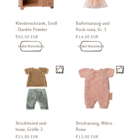
Kleiderschrank, Groß
Ballettanzug und
- Dunkle Powder
Rock rosa, Gr. 1
Normaler Preis
Normaler Preis
€62,50 EUR
€14,00 EUR
In den Warenkorb
In den Warenkorb
Strickhemd und -
Strickanzug, Mikro -
hose, Größe 3
Rosa
Normaler Preis
Normaler Preis
€21,00 EUR
€13,00 EUR