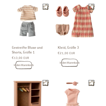
Gestreifte Bluse und
Kleid, Größe 3
Shorts, Größe 1
Normaler Preis
€21,00 EUR
Normaler Preis
€13,00 EUR
In den Warenkorb
In den Warenkorb