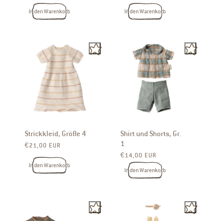
In den Warenkorb
In den Warenkorb
Strickkleid, Größe 4
Shirt und Shorts, Gr.
1
Normaler Preis
€21,00 EUR
Normaler Preis
€14,00 EUR
In den Warenkorb
In den Warenkorb