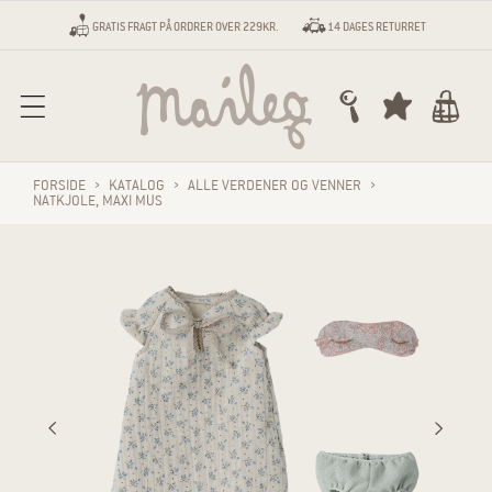
Gå til indhold
GRATIS FRAGT PÅ ORDRER OVER 229KR.
14 DAGES RETURRET
Vogn
FORSIDE
›
KATALOG
›
ALLE VERDENER OG VENNER
›
NATKJOLE, MAXI MUS
Gå til produktoplysninger