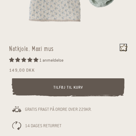
Åbn mediet 1 i modus
Åbn 
Natkjole, Maxi mus
1 anmeldelse
Normalpris
149,00 DKK
TILFØJ TIL KURV
GRATIS FRAGT PÅ ORDRE OVER 229KR.
14 DAGES RETURRET