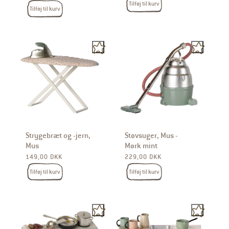
Tilføj til kurv
Tilføj til kurv
Strygebræt og -jern,
Støvsuger, Mus -
Mus
Mørk mint
Normalpris
Normalpris
149,00 DKK
229,00 DKK
Tilføj til kurv
Tilføj til kurv