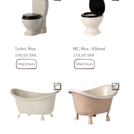
Toilet, Mus
WC, Mus - Råhvid
Normalpris
Normalpris
199,00 DKK
179,00 DKK
Tilføj til kurv
Tilføj til kurv