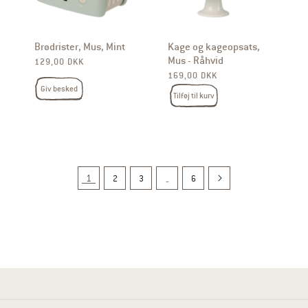
Brødrister, Mus, Mint
Kage og kageopsats,
Mus - Råhvid
Normalpris
129,00 DKK
Normalpris
169,00 DKK
Giv besked
Tilføj til kurv
…
1
2
3
6