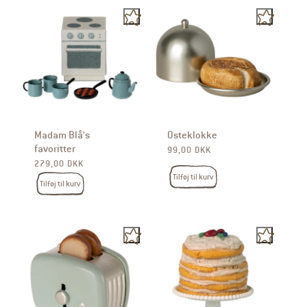
Madam Blå's
Osteklokke
favoritter
Normalpris
99,00 DKK
Normalpris
279,00 DKK
Tilføj til kurv
Tilføj til kurv