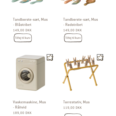
Tandbørste-sæt, Mus
Tandbørste-sæt, Mus
- Blåstribet
- Rødstribet
Normalpris
Normalpris
149,00 DKK
149,00 DKK
Tilføj til kurv
Tilføj til kurv
Vaskemaskine, Mus
Tørrestativ, Mus
- Råhvid
Normalpris
119,00 DKK
Normalpris
189,00 DKK