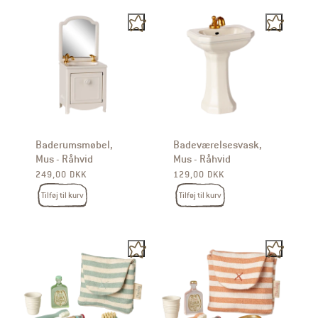
Baderumsmøbel,
Badeværelsesvask,
Mus - Råhvid
Mus - Råhvid
Normalpris
Normalpris
249,00 DKK
129,00 DKK
Tilføj til kurv
Tilføj til kurv