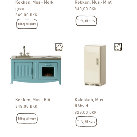
Køkken, Mus - Mørk
Køkken, Mus - Mint
grøn
Normalpris
349,00 DKK
Normalpris
349,00 DKK
Tilføj til kurv
Tilføj til kurv
Køkken, Mus - Blå
Køleskab, Mus -
Råhvid
Normalpris
349,00 DKK
Normalpris
329,00 DKK
Tilføj til kurv
Tilføj til kurv