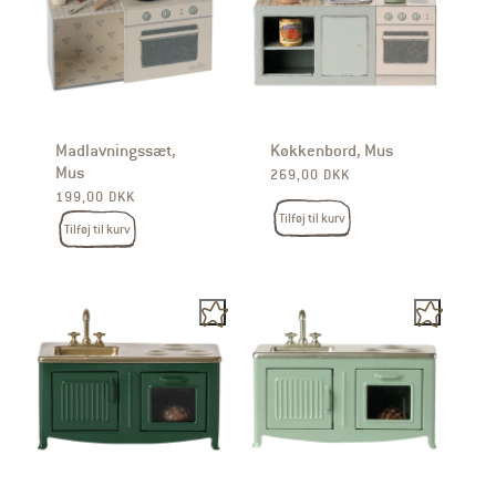
Madlavningssæt,
Køkkenbord, Mus
Mus
Normalpris
269,00 DKK
Normalpris
199,00 DKK
Tilføj til kurv
Tilføj til kurv