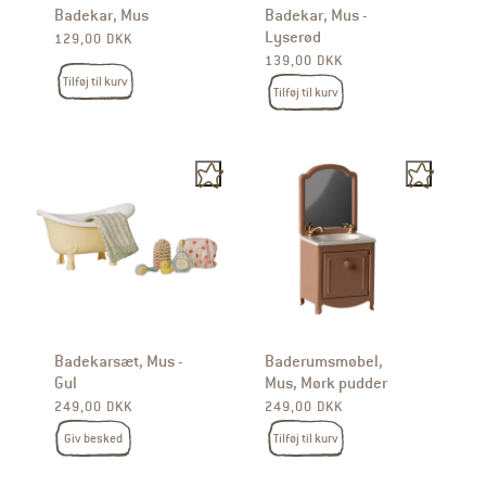
Badekar, Mus
Badekar, Mus -
Lyserød
Normalpris
129,00 DKK
Normalpris
139,00 DKK
Tilføj til kurv
Tilføj til kurv
Badekarsæt, Mus -
Baderumsmøbel,
Gul
Mus, Mørk pudder
Normalpris
Normalpris
249,00 DKK
249,00 DKK
Giv besked
Tilføj til kurv