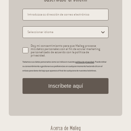
Doy mi consentimiento para que Maileg procese
mis datos personales con el fin de enviar marketing
personalizado de acuerdo con la política de
privacidad.
Tratamos sus datos personales como se indica en nuestro
política de privacidad
. Puede retirar
su consentimiento o gestionar sus preferencias en cualquier momento haciendo clic en el
enlace para darse de baja que aparece al final de cualquiera de nuestros boletines.
Inscríbete aquí
Acerca de Maileg