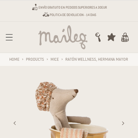
irectamente al contenido
ENVÍO GRATUITO EN PEDIDOS SUPERIORES A 30EUR
POLITICA DE DEVOLUCION - 14 DIAS
Carro
HOME
›
PRODUCTS
›
MICE
›
RATÓN WELLNESS, HERMANA MAYOR
tamente a la información del producto