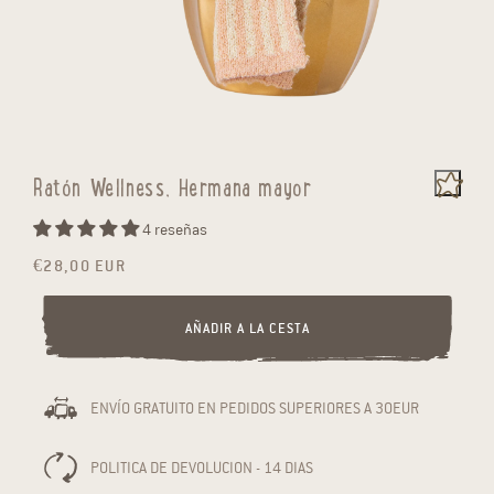
Abrir medios 1 en modal
Abri
Ratón Wellness, Hermana mayor
4 reseñas
Precio regular
€28,00 EUR
AÑADIR A LA CESTA
ENVÍO GRATUITO EN PEDIDOS SUPERIORES A 30EUR
POLITICA DE DEVOLUCION - 14 DIAS